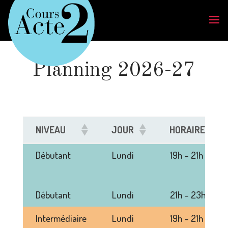
Planning 2026-27
NIVEAU
JOUR
HORAIRE
NIVEAU
JOUR
HORAIRE
Débutant
Lundi
19h - 21h
Débutant
Lundi
21h - 23h
Intermédiaire
Lundi
19h - 21h